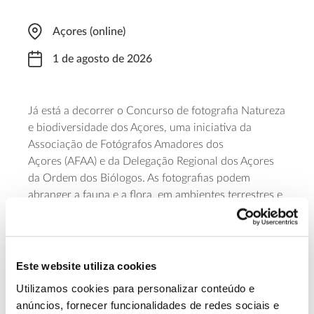
Açores (online)
1 de agosto de 2026
Já está a decorrer o Concurso de fotografia Natureza
e biodiversidade dos Açores, uma iniciativa da
Associação de Fotógrafos Amadores dos
Açores (AFAA) e da Delegação Regional dos Açores
da Ordem dos Biólogos. As fotografias podem
abranger a fauna e a flora, em ambientes terrestres e
marinhos, as interações ecológicas, os desafios
ambientais e as ameaças que afetam a sua
biodiversidade. Qualquer fotógrafo adulto pode
concorrer, desde que as fotos sejam inéditas. O
Este website utiliza cookies
prazo de envio das fotografias (para
Utilizamos cookies para personalizar conteúdo e
naturezaebiodiversidade@afaa.pt)
termina a 30 de
anúncios, fornecer funcionalidades de redes sociais e
novembro de 2026.