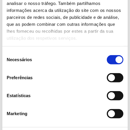
analisar o nosso tráfego. Também partilhamos
informações acerca da utilização do site com os nossos
Saiba mais
parceiros de redes sociais, de publicidade e de análise,
que as podem combinar com outras informações que
lhes forneceu ou recolhidas por estes a partir da sua
13.07.2026
utilização dos respetivos serviços.
Genoma do priolo e de outras espécies em risco:
conhecer para conservar
Seleção
Necessários
de
consentimento
Preferências
02.07.2026
Registar galhas de Trichi em acácia-das-espigas:
Estatísticas
cidadãos chamados a ajudar
Marketing