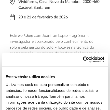
Vividfarms, Casal Novo da Manobra, 2000-460
Casével, Santarém
20 e 21 de fevereiro de 2026
workshop
Este
com Juanfran Lopez – agrónomo,
investigador e apaixonado pelo conhecimento do
solo e pela gestão do solo – foca-se na técnica da
cromatografia, um género de “radiografia” que revela
as relações entre as vertentes orgânicas e
inorgânicas do solo, ajudando a avaliar a sua
qualidade e fertilidade. A formação decorre em
Este website utiliza cookies
língua inglesa, das 09h00 às 19h00.
Utilizamos cookies para personalizar conteúdo e
Saber mais
anúncios, fornecer funcionalidades de redes sociais e
analisar o nosso tráfego. Também partilhamos
informações acerca da utilização do site com os nossos
13.07.2026
parceiros de redes sociais, de publicidade e de análise,