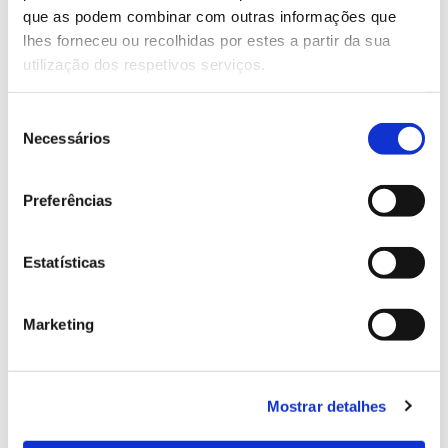
que as podem combinar com outras informações que
Genoma do priolo e de outras espécies em risco:
lhes forneceu ou recolhidas por estes a partir da sua
conhecer para conservar
utilização dos respetivos serviços.
Seleção
Necessários
de
02.07.2026
consentimento
Registar galhas de Trichi em acácia-das-espigas:
Preferências
cidadãos chamados a ajudar
Estatísticas
25.06.2026
Marketing
Natureza e florestas procuram jovens voluntários
no verão 2026
Mostrar detalhes