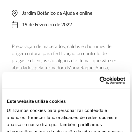
Jardim Botânico da Ajuda e online
19 de Fevereiro de 2022
Preparação de macerados, caldas e chorumes de
origem natural para fertilização ou controlo de
pragas e doenças são alguns dos temas que vão ser
abordados pela formadora Maria Raquel Sousa,
entre as 10h00 e as 13h00, neste curso da
Associação dos Amigos do Jardim Botânico da Ajuda.
Ao final do dia, entre as 18h00 e as 20h00, há
também uma sessão online para quem preferir
Este website utiliza cookies
frequentar a formação à distância. A inscrição está
disponível através do
formulário
.
Utilizamos cookies para personalizar conteúdo e
anúncios, fornecer funcionalidades de redes sociais e
analisar o nosso tráfego. Também partilhamos
Saiba mais sobre esta formação
informações acerca da utilização do site com os nossos