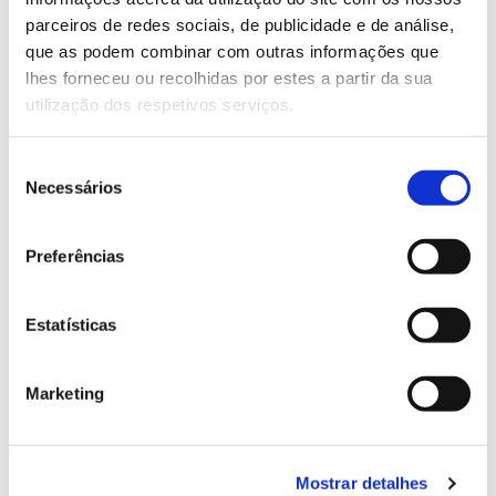
parceiros de redes sociais, de publicidade e de análise,
que as podem combinar com outras informações que
13.07.2026
lhes forneceu ou recolhidas por estes a partir da sua
Genoma do priolo e de outras espécies em risco:
utilização dos respetivos serviços.
conhecer para conservar
Seleção
Necessários
de
consentimento
02.07.2026
Preferências
Registar galhas de Trichi em acácia-das-espigas:
cidadãos chamados a ajudar
Estatísticas
Marketing
25.06.2026
Natureza e florestas procuram jovens voluntários
Mostrar detalhes