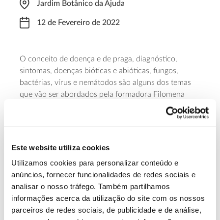
Jardim Botânico da Ajuda
12 de Fevereiro de 2022
O conceito de doença e de praga, diagnóstico,
sintomas, doenças bióticas e abióticas, fungos,
bactérias, vírus e nemátodos são alguns dos temas
que vão ser abordados pela formadora Filomena
Caetano, entre as 10h00 e as 13h00, neste curso da
Associação dos Amigos do Jardim Botânico da Ajuda.
Com um custo de 35 euros, a inscrição está
disponível através do
link
.
Este website utiliza cookies
Utilizamos cookies para personalizar conteúdo e
Saiba mais sobre esta formação
anúncios, fornecer funcionalidades de redes sociais e
analisar o nosso tráfego. Também partilhamos
informações acerca da utilização do site com os nossos
13.07.2026
parceiros de redes sociais, de publicidade e de análise,