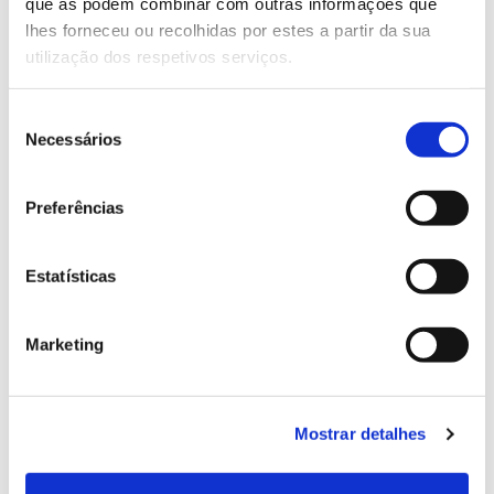
Genoma do priolo e de outras espécies em risco:
que as podem combinar com outras informações que
conhecer para conservar
lhes forneceu ou recolhidas por estes a partir da sua
utilização dos respetivos serviços.
Seleção
Necessários
02.07.2026
de
consentimento
Registar galhas de Trichi em acácia-das-espigas:
Preferências
cidadãos chamados a ajudar
Estatísticas
25.06.2026
Marketing
Natureza e florestas procuram jovens voluntários
no verão 2026
Mostrar detalhes