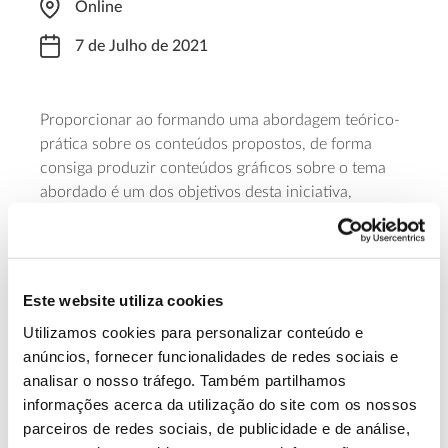
Online
7 de Julho de 2021
Proporcionar ao formando uma abordagem teórico-
prática sobre os conteúdos propostos, de forma
consiga produzir conteúdos gráficos sobre o tema
abordado é um dos objetivos desta iniciativa,
promovida pela Liga para a Proteção da Natureza. A
decorrer entre as 18h00 e as 21h00, as inscrições
têm um custo de 25 euros e podem ser realizadas
online
.
Este website utiliza cookies
Utilizamos cookies para personalizar conteúdo e
Saiba mais sobre esta formação
anúncios, fornecer funcionalidades de redes sociais e
analisar o nosso tráfego. Também partilhamos
informações acerca da utilização do site com os nossos
13.07.2026
parceiros de redes sociais, de publicidade e de análise,