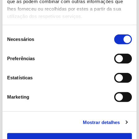
Genoma do priolo e de outras espécies em risco:
que as podem combinar com outras informações que
conhecer para conservar
lhes forneceu ou recolhidas por estes a partir da sua
utilização dos respetivos serviços.
Seleção
Necessários
02.07.2026
de
consentimento
Registar galhas de Trichi em acácia-das-espigas:
Preferências
cidadãos chamados a ajudar
Estatísticas
25.06.2026
Marketing
Natureza e florestas procuram jovens voluntários
no verão 2026
Mostrar detalhes