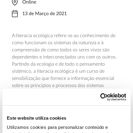
Online
13 de Março de 2021
A literacia ecológica refere-se ao conhecimento de
como funcionam os sistemas da natureza e à
compreensão de como todos os seres vivos são
dependentes e interconectados uns com os outros.
Partindo da ecologia e de todo o pensamento
sistémico, a literacia ecológica é um curso de
sensibilização que fornece a informação essencial
sobre os princípios e processos dos sistemas
naturais, como tornam possível a vida na Terra e
como podemos coabitar em maior harmonia e
integridade com estes sistemas. O curso tem a
duração de quatro semanas (termina a 3 de abril) e
Este website utiliza cookies
webinars
decorre através de uma série de
e projetos
Utilizamos cookies para personalizar conteúdo e
colaborativos, com certificação final dependente de