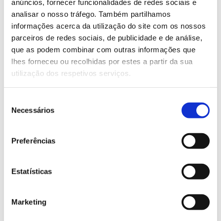
anúncios, fornecer funcionalidades de redes sociais e
avaliação. O valor da formação é de 300 libras e a
analisar o nosso tráfego. Também partilhamos
online
candidatura pode ser feita
.
informações acerca da utilização do site com os nossos
parceiros de redes sociais, de publicidade e de análise,
Saiba mais sobre esta formação
que as podem combinar com outras informações que
lhes forneceu ou recolhidas por estes a partir da sua
utilização dos respetivos serviços.
13.07.2026
Genoma do priolo e de outras espécies em risco:
Seleção
conhecer para conservar
Necessários
de
consentimento
Preferências
02.07.2026
Estatísticas
Registar galhas de Trichi em acácia-das-espigas:
cidadãos chamados a ajudar
Marketing