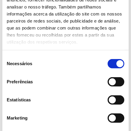
online
analisar o nosso tráfego. Também partilhamos
feita
.
informações acerca da utilização do site com os nossos
parceiros de redes sociais, de publicidade e de análise,
Saiba mais sobre esta formação
que as podem combinar com outras informações que
lhes forneceu ou recolhidas por estes a partir da sua
utilização dos respetivos serviços.
13.07.2026
Genoma do priolo e de outras espécies em risco:
Seleção
conhecer para conservar
Necessários
de
consentimento
Preferências
02.07.2026
Estatísticas
Registar galhas de Trichi em acácia-das-espigas:
cidadãos chamados a ajudar
Marketing