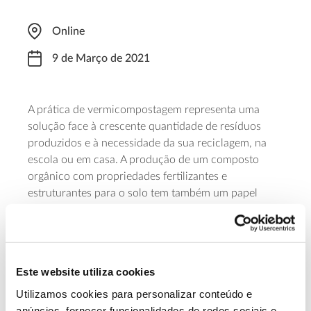
Online
9 de Março de 2021
A prática de vermicompostagem representa uma
solução face à crescente quantidade de resíduos
produzidos e à necessidade da sua reciclagem, na
escola ou em casa. A produção de um composto
orgânico com propriedades fertilizantes e
estruturantes para o solo tem também um papel
importante na regeneração da biodiversidade,
tornando os ecossistemas mais resilientes e
mitigando as alterações climáticas. Seguindo a
Estratégia Nacional de Educação Ambiental (ENEA
Este website utiliza cookies
2020), esta formação da LPN – Liga para a
Conservação da Natureza destina-se a formadores e
Utilizamos cookies para personalizar conteúdo e
professores e tem o custo de 25 euros. A inscrição é
anúncios, fornecer funcionalidades de redes sociais e