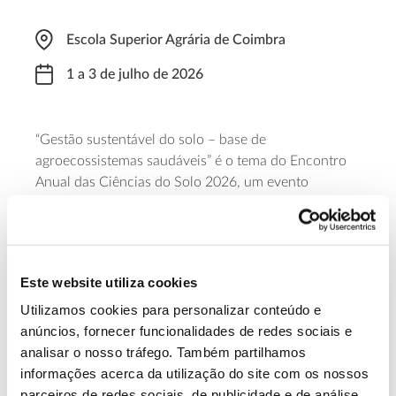
Escola Superior Agrária de Coimbra
1 a 3 de julho de 2026
“Gestão sustentável do solo – base de
agroecossistemas saudáveis” é o tema do Encontro
Anual das Ciências do Solo 2026, um evento
organizado pela Sociedade Portuguesa das Ciências
do Solo, em parceria com a Escola Superior Agrária
de Coimbra (ESAC)
, que se centra na relação entre a
saúde do solo e a sustentabilidade de diferentes
Este website utiliza cookies
modelos produtivos.
Utilizamos cookies para personalizar conteúdo e
anúncios, fornecer funcionalidades de redes sociais e
Saiba mais
analisar o nosso tráfego. Também partilhamos
informações acerca da utilização do site com os nossos
parceiros de redes sociais, de publicidade e de análise,