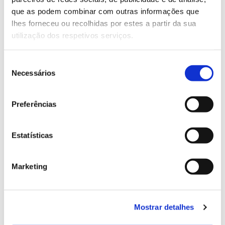
13.07.2026
que as podem combinar com outras informações que
Genoma do priolo e de outras espécies em risco:
lhes forneceu ou recolhidas por estes a partir da sua
conhecer para conservar
utilização dos respetivos serviços.
Seleção
Necessários
de
02.07.2026
consentimento
Registar galhas de Trichi em acácia-das-espigas:
Preferências
cidadãos chamados a ajudar
Estatísticas
Marketing
25.06.2026
Natureza e florestas procuram jovens voluntários
no verão 2026
Mostrar detalhes