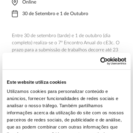
Online
30 de Setembro e 1 de Outubro
Entre 30 de setembro (tarde) e 1 de outubro (dia
completo) realiza-se o 7º Encontro Anual do cE3c. O
prazo para a submissão de trabalhos decorre até 23
de junho. Investigação em laboratório ou no
estrangeiro são algumas das áreas que estarão em
destaque neste encontro anual.
Este website utiliza cookies
Saiba mais sobre este encontro
Utilizamos cookies para personalizar conteúdo e
anúncios, fornecer funcionalidades de redes sociais e
analisar o nosso tráfego. Também partilhamos
13.07.2026
informações acerca da utilização do site com os nossos
Genoma do priolo e de outras espécies em risco:
parceiros de redes sociais, de publicidade e de análise,
conhecer para conservar
que as podem combinar com outras informações que