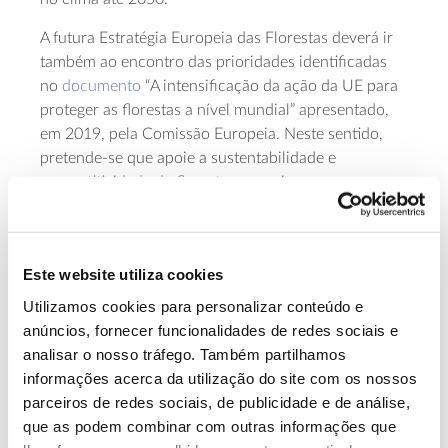
A futura Estratégia Europeia das Florestas deverá ir
também ao encontro das prioridades identificadas
no
documento
“A intensificação da ação da UE para
proteger as florestas a nível mundial” apresentado,
em 2019, pela Comissão Europeia. Neste sentido,
pretende-se que apoie a sustentabilidade e
competitividade da floresta europeia e, em
simultâneo, fortaleça a UE no contexto dos
compromissos internacionais que assumiu em várias
plataformas da cooperação globais, como a
Agenda
Este website utiliza cookies
2030
das Nações Unidas para o Desenvolvimento
Sustentável.
Utilizamos cookies para personalizar conteúdo e
anúncios, fornecer funcionalidades de redes sociais e
analisar o nosso tráfego. Também partilhamos
Alcançar a neutralidade da
informações acerca da utilização do site com os nossos
parceiros de redes sociais, de publicidade e de análise,
degradação dos solos em 2030
que as podem combinar com outras informações que