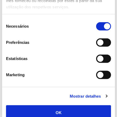
lhes forneceu ou recolhidas por estes a partir da sua
utilização dos respetivos serviços.
Proteger a fertilidade dos solos, reduzir a sua erosão
e a impermeabilização, aumentar a matéria orgânica
Seleção
que contribui para a sua riqueza e fertilidade,
Necessários
de
identificar sítios contaminados e recuperar solos
consentimento
degradados são algumas das metas que a Comissão
Europeia pretende alcançar com a futura Estratégia
Preferências
Europeia de Proteção dos Solos (EEPS), que se
propõe a um outro objetivo transversal e ambicioso:
Estatísticas
a neutralidade em termos de degradação dos solos
até 2030.
Marketing
Quem pretender dar os seus contributos em matéria
de proteção e melhoramento das condições dos
solos europeus, poderá fazê-lo
até 27 de abril
, data
em que encerra a consulta pública, antecipando o
Mostrar detalhes
lançamento da EEPS.
A nova estratégia deverá chegar a público ainda
OK
durante o segundo trimestre de 2021 para atualizar a