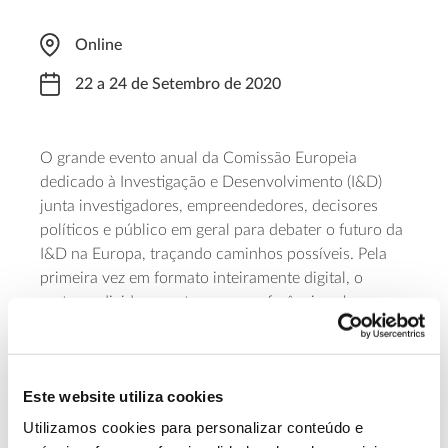
Online
22 a 24 de Setembro de 2020
O grande evento anual da Comissão Europeia
dedicado à Investigação e Desenvolvimento (I&D)
junta investigadores, empreendedores, decisores
políticos e público em geral para debater o futuro da
I&D na Europa, traçando caminhos possíveis. Pela
primeira vez em formato inteiramente digital, o
certame divide-se entre uma conferência sobre a
online
política comunitária de I&D e a exposição
Science is Wonderful
“
!”. A conferência principal está
hubs
dividida entre vários
temáticos, abordando
Este website utiliza cookies
Green Deal
desde o Pacto Ecológico Europeu (
) até à
Cooperação Internacional. A participação é aberta a
Utilizamos cookies para personalizar conteúdo e