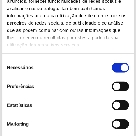
qualquer pessoa, mediante inscrição prévia gratuita.
anúncios, fornecer funcionalidades de redes sociais e
analisar o nosso tráfego. Também partilhamos
informações acerca da utilização do site com os nossos
Saiba mais sobre os European Research &
parceiros de redes sociais, de publicidade e de análise,
Innovation Days
que as podem combinar com outras informações que
lhes forneceu ou recolhidas por estes a partir da sua
utilização dos respetivos serviços.
13.07.2026
Genoma do priolo e de outras espécies em risco:
Seleção
conhecer para conservar
Necessários
de
consentimento
Preferências
02.07.2026
Estatísticas
Registar galhas de Trichi em acácia-das-espigas:
cidadãos chamados a ajudar
Marketing