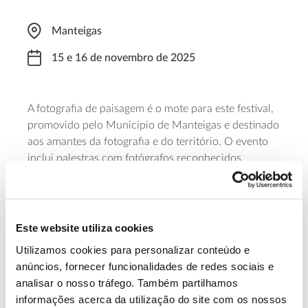
Manteigas
15 e 16 de novembro de 2025
A fotografia de paisagem é o mote para este festival,
promovido pelo Município de Manteigas e destinado
aos amantes da fotografia e do território. O evento
inclui palestras com fotógrafos reconhecidos,
sessões temáticas, saídas de campo, apresentações
workshops
de livros, exposições fotográficas e
práticos que permitem experimentar equipamentos
no terreno. Para participar é indispensável inscrição
Este website utiliza cookies
prévia.
Utilizamos cookies para personalizar conteúdo e
anúncios, fornecer funcionalidades de redes sociais e
Saber mais
analisar o nosso tráfego. Também partilhamos
informações acerca da utilização do site com os nossos