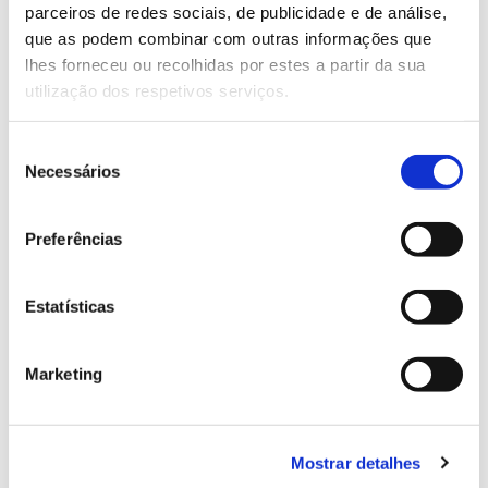
parceiros de redes sociais, de publicidade e de análise,
13.07.2026
que as podem combinar com outras informações que
lhes forneceu ou recolhidas por estes a partir da sua
Genoma do priolo e de outras espécies em risco:
utilização dos respetivos serviços.
conhecer para conservar
Seleção
Necessários
de
consentimento
02.07.2026
Preferências
Registar galhas de Trichi em acácia-das-espigas:
cidadãos chamados a ajudar
Estatísticas
Marketing
25.06.2026
Natureza e florestas procuram jovens voluntários
no verão 2026
Mostrar detalhes