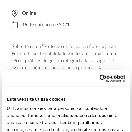
Online
19 de outubro de 2021
Sob o tema da “Proteção dinâmica da floresta”, este
Fórum de Sustentabilidade vai debater temas como
“Boas-práticas de gestão integrada da paisagem” e
“Valor económico como pilar da proteção da
floresta”, contando para o efeito com um vasto
conjunto de oradores, entre os quais o Diretor do
European Forest Institute
, Marc Palahi. O evento
decorre das 13h45 às 18h00, é uma iniciativa da The
Este website utiliza cookies
Navigator Company e pode ser acompanhado à
Utilizamos cookies para personalizar conteúdo e
site
distância, através no
anúncios, fornecer funcionalidades de redes sociais e
www.thenavigatorcompany.com
analisar o nosso tráfego. Também partilhamos
informações acerca da utilização do site com os nossos