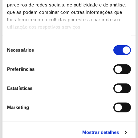
parceiros de redes sociais, de publicidade e de análise,
13.07.2026
que as podem combinar com outras informações que
lhes forneceu ou recolhidas por estes a partir da sua
Genoma do priolo e de outras espécies em risco:
utilização dos respetivos serviços.
conhecer para conservar
Seleção
Necessários
de
consentimento
02.07.2026
Preferências
Registar galhas de Trichi em acácia-das-espigas:
cidadãos chamados a ajudar
Estatísticas
Marketing
25.06.2026
Natureza e florestas procuram jovens voluntários
no verão 2026
Mostrar detalhes