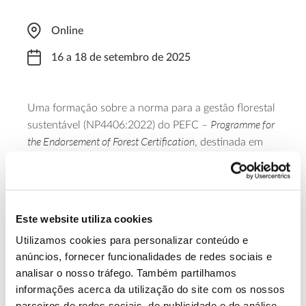
Online
16 a 18 de setembro de 2025
Uma formação sobre a norma para a gestão florestal
Programme for
sustentável (NP4406:2022) do PEFC –
the Endorsement of Forest Certification
, destinada em
exclusivo a detentores de formação em versões
anteriores da norma. A formação tem a duração de
24 horas distribuídas por três dias (3 dias x 8 horas)
e. apesar de ser ministrada por videoconferência,
Este website utiliza cookies
conta com um dia de campo.
Utilizamos cookies para personalizar conteúdo e
anúncios, fornecer funcionalidades de redes sociais e
Saber mais
analisar o nosso tráfego. Também partilhamos
informações acerca da utilização do site com os nossos
parceiros de redes sociais, de publicidade e de análise,