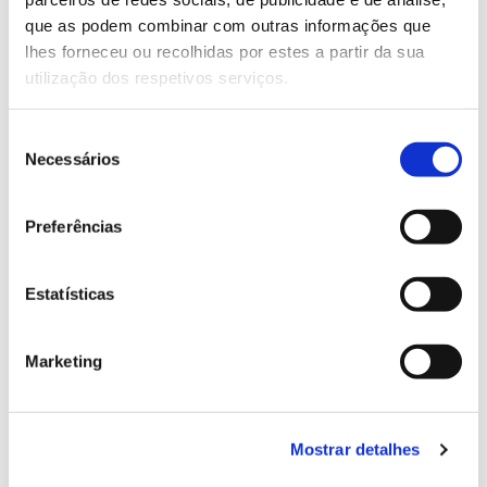
13.07.2026
que as podem combinar com outras informações que
Genoma do priolo e de outras espécies em risco:
lhes forneceu ou recolhidas por estes a partir da sua
conhecer para conservar
utilização dos respetivos serviços.
Seleção
Necessários
de
02.07.2026
consentimento
Registar galhas de Trichi em acácia-das-espigas:
Preferências
cidadãos chamados a ajudar
Estatísticas
Marketing
25.06.2026
Natureza e florestas procuram jovens voluntários
no verão 2026
Mostrar detalhes