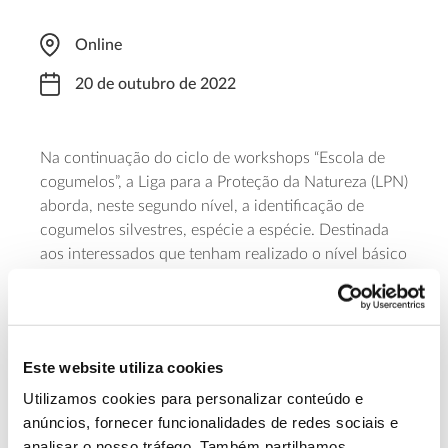
Online
20 de outubro de 2022
Na continuação do ciclo de workshops “Escola de
cogumelos”, a Liga para a Proteção da Natureza (LPN)
aborda, neste segundo nível, a identificação de
cogumelos silvestres, espécie a espécie. Destinada
aos interessados que tenham realizado o nível básico
na LPN, ou que tenha um nível básico de
conhecimento acerca do tema, a formação será dada
entre os dias 20 e 22 de outubro e tem a duração de
dez horas. Inscreva-se até 16 de outubro através
Este website utiliza cookies
deste formulário
. Para os associados, a formação
tem um custo de 30€ e para os não-associados de
Utilizamos cookies para personalizar conteúdo e
45€.
anúncios, fornecer funcionalidades de redes sociais e
analisar o nosso tráfego. Também partilhamos