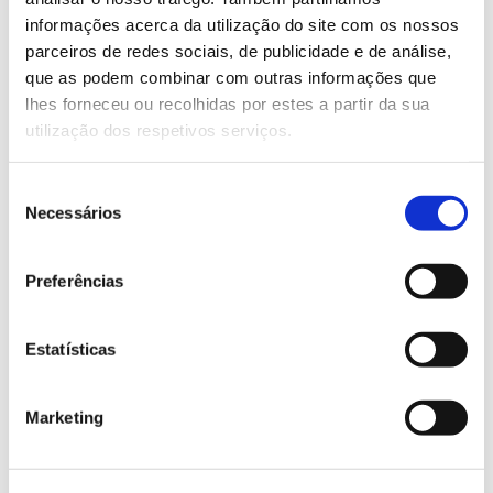
informações acerca da utilização do site com os nossos
Saiba mais sobre esta formação
parceiros de redes sociais, de publicidade e de análise,
que as podem combinar com outras informações que
lhes forneceu ou recolhidas por estes a partir da sua
13.07.2026
utilização dos respetivos serviços.
Genoma do priolo e de outras espécies em risco:
conhecer para conservar
Seleção
Necessários
de
consentimento
Preferências
02.07.2026
Registar galhas de Trichi em acácia-das-espigas:
Estatísticas
cidadãos chamados a ajudar
Marketing
25.06.2026