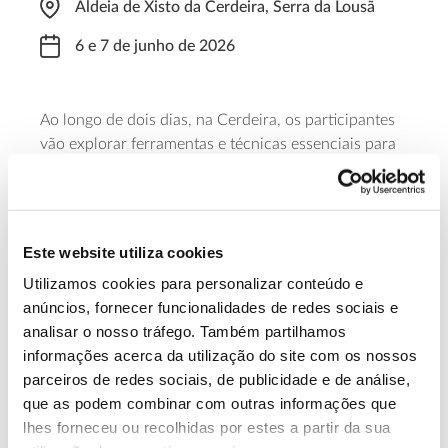
Aldeia de Xisto da Cerdeira, Serra da Lousã
6 e 7 de junho de 2026
Ao longo de dois dias, na Cerdeira, os participantes
vão explorar ferramentas e técnicas essenciais para
trabalhar a madeira e aplicá-las na criação de
um baixo-relevo em madeira de castanho.
Saiba mais
Este website utiliza cookies
Utilizamos cookies para personalizar conteúdo e
anúncios, fornecer funcionalidades de redes sociais e
13.07.2026
analisar o nosso tráfego. Também partilhamos
Genoma do priolo e de outras espécies em risco:
informações acerca da utilização do site com os nossos
conhecer para conservar
parceiros de redes sociais, de publicidade e de análise,
que as podem combinar com outras informações que
lhes forneceu ou recolhidas por estes a partir da sua