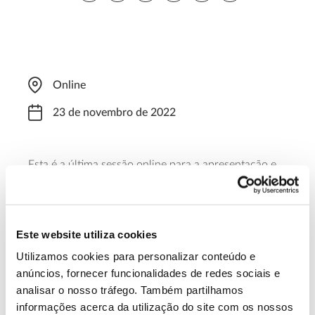
Online
23 de novembro de 2022
Esta é a última sessão online para a apresentação e
debate dos temas que estarão em foco durante o
Forum EFIMED 2022, que o EFI – Instituto Europeu
da Floresta promove, no final de novembro, sobre a
agenda científica 2030 que visa tornar a floresta
Este website utiliza cookies
mediterrânica mais resiliente.
Utilizamos cookies para personalizar conteúdo e
anúncios, fornecer funcionalidades de redes sociais e
Saiba mais
analisar o nosso tráfego. Também partilhamos
informações acerca da utilização do site com os nossos