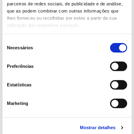
parceiros de redes sociais, de publicidade e de análise,
13.07.2026
que as podem combinar com outras informações que
lhes forneceu ou recolhidas por estes a partir da sua
Genoma do priolo e de outras espécies em risco:
utilização dos respetivos serviços.
conhecer para conservar
Seleção
Necessários
de
consentimento
02.07.2026
Preferências
Registar galhas de Trichi em acácia-das-espigas:
cidadãos chamados a ajudar
Estatísticas
Marketing
25.06.2026
Natureza e florestas procuram jovens voluntários
no verão 2026
Mostrar detalhes