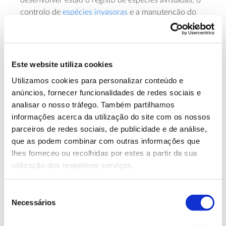
desenvolver estão o registo de espécies avistadas, o
controlo de
espécies invasoras
e a manutenção do
espaço florestal, entre muitas outras. A iniciativa
pretende ainda dinamizar o Centro de Interpretação
da Pateira de Frossos. Saiba mais sobre as inscrições
e a iniciativa
Frossos em Equilíbrio
.
Este website utiliza cookies
Utilizamos cookies para personalizar conteúdo e
– Outra das atividades com inscrições já disponíveis
anúncios, fornecer funcionalidades de redes sociais e
para o programa Voluntariado Jovem para a
analisar o nosso tráfego. Também partilhamos
Natureza e Florestas 2023 é a vigilância da
Mata
informações acerca da utilização do site com os nossos
Nacional da Machada
, situada no Município do
parceiros de redes sociais, de publicidade e de análise,
Barreiro. É este município que promove a ação
que as podem combinar com outras informações que
“Machada em Alerta 2023”, desafiando os jovens a
lhes forneceu ou recolhidas por estes a partir da sua
integrar as equipas de quatro elementos que vão
utilização dos respetivos serviços.
ficar, em vários turnos, no posto fixo de prevenção
desta mata entre 19 de junho e 16 de setembro.
Saiba mais sobre as inscrições e a iniciativa
Seleção
Machada em Alerta 2023
.
Necessários
de
consentimento