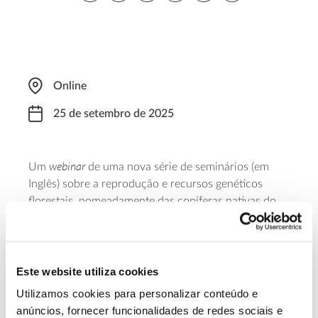
Online
25 de setembro de 2025
webinar
Um
de uma nova série de seminários (em
Inglês) sobre a reprodução e recursos genéticos
florestais, nomeadamente das coníferas nativas do
Noroeste do Pacífico, que partilha conhecimentos
recentes, experiências práticas e futuros caminhos a
explorar. Dirigido a investigadores e técnicos, este
webinar
realiza-se ao fim da tarde e tem como orador
Este website utiliza cookies
o professor Milan Lstiburek, da Universidade de
Utilizamos cookies para personalizar conteúdo e
Ciências da Chéquia. É necessário registo para
anúncios, fornecer funcionalidades de redes sociais e