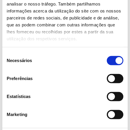
acompanhar.
analisar o nosso tráfego. Também partilhamos
informações acerca da utilização do site com os nossos
Saber mais
parceiros de redes sociais, de publicidade e de análise,
que as podem combinar com outras informações que
lhes forneceu ou recolhidas por estes a partir da sua
13.07.2026
utilização dos respetivos serviços.
Genoma do priolo e de outras espécies em risco:
conhecer para conservar
Seleção
Necessários
de
consentimento
Preferências
02.07.2026
Registar galhas de Trichi em acácia-das-espigas:
Estatísticas
cidadãos chamados a ajudar
Marketing