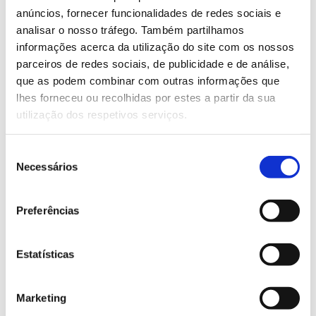
de 10 euros, as inscrições devem ser realizadas
anúncios, fornecer funcionalidades de redes sociais e
através do
formulário
. O evento inclui
passeio
e
analisar o nosso tráfego. Também partilhamos
conferência
.
informações acerca da utilização do site com os nossos
parceiros de redes sociais, de publicidade e de análise,
Saiba mais sobre a visita
que as podem combinar com outras informações que
lhes forneceu ou recolhidas por estes a partir da sua
utilização dos respetivos serviços.
13.07.2026
Seleção
Genoma do priolo e de outras espécies em risco:
Necessários
de
conhecer para conservar
consentimento
Preferências
02.07.2026
Estatísticas
Registar galhas de Trichi em acácia-das-espigas:
cidadãos chamados a ajudar
Marketing