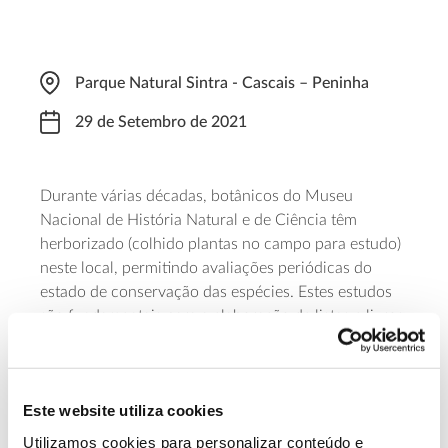
Parque Natural Sintra - Cascais – Peninha
29 de Setembro de 2021
Durante várias décadas, botânicos do Museu
Nacional de História Natural e de Ciência têm
herborizado (colhido plantas no campo para estudo)
neste local, permitindo avaliações periódicas do
estado de conservação das espécies. Estes estudos
são fundamentais para a elaboração de listas e livros
vermelhos. O museu dá assim oportunidade de
acompanhar os seus profissionais e a possibilidade
de aprofundar o conhecimento sobre diversos
Este website utiliza cookies
aspetos ecológicos e de conservação, observando as
habitats
espécies nos seus
naturais. Com um custo
Utilizamos cookies para personalizar conteúdo e