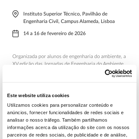
Instituto Superior Técnico, Pavilhão de
Engenharia Civil, Campus Alameda, Lisboa
14 a 16 de fevereiro de 2026
Organizada por alunos de engenharia do ambiente, a
XV edição das Jornadas de Engenharia do Ambiente
do Instituto Superior Técnico – JEAmbi vai debater
temas diversos desta engenharia, além de temáticas
chave como sustentabilidade, alterações climáticas e
transição energética.
Este website utiliza cookies
Utilizamos cookies para personalizar conteúdo e
Saber mais
anúncios, fornecer funcionalidades de redes sociais e
analisar o nosso tráfego. Também partilhamos
informações acerca da utilização do site com os nossos
13.07.2026
parceiros de redes sociais, de publicidade e de análise,