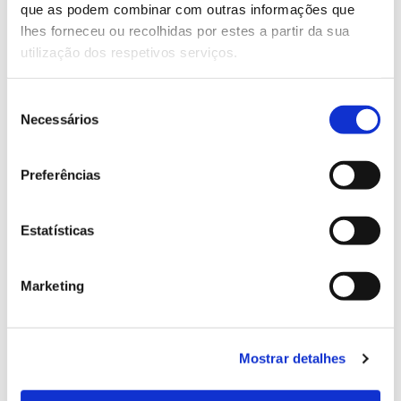
que as podem combinar com outras informações que
Genoma do priolo e de outras espécies em risco:
lhes forneceu ou recolhidas por estes a partir da sua
conhecer para conservar
utilização dos respetivos serviços.
Seleção
Necessários
de
02.07.2026
consentimento
Registar galhas de Trichi em acácia-das-espigas:
Preferências
cidadãos chamados a ajudar
Estatísticas
25.06.2026
Marketing
Natureza e florestas procuram jovens voluntários
no verão 2026
Mostrar detalhes