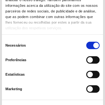
informações acerca da utilização do site com os nossos
Saber mais
parceiros de redes sociais, de publicidade e de análise,
que as podem combinar com outras informações que
lhes forneceu ou recolhidas por estes a partir da sua
13.07.2026
utilização dos respetivos serviços.
Genoma do priolo e de outras espécies em risco:
conhecer para conservar
Seleção
Necessários
de
consentimento
Preferências
02.07.2026
Registar galhas de Trichi em acácia-das-espigas:
Estatísticas
cidadãos chamados a ajudar
Marketing
25.06.2026