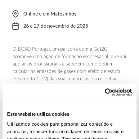
Online e em Matosinhos
26 e 27 de novembro de 2025
O BCSD Portugal, em parceria com a Get2C,
promove uma ação de formação empresarial, que vai
apoiar os profissionais a saberem como podem
calcular as emissões de gases com efeito de estufa
(de âmbito 1 e 2) das suas empresas e a respetiva
pegada de carbono, enquadrando-os também nas
políticas relativas às alterações climáticas que
vigoram em Portugal, na Europa e no Mundo. A
formação inicia-se a 26 de novembro, com uma
Este website utiliza cookies
online
sessão
de duas horas, e prossegue no dia
Utilizamos cookies para personalizar conteúdo e
seguinte, com sete horas presenciais no Kaizen
anúncios, fornecer funcionalidades de redes sociais e
Institute Portugal, em Matosinhos.
analisar o nosso tráfego. Também partilhamos