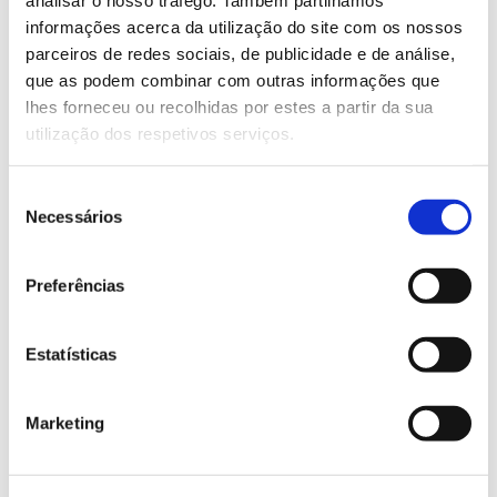
analisar o nosso tráfego. Também partilhamos
informações acerca da utilização do site com os nossos
Saiba mais sobre este seminário
parceiros de redes sociais, de publicidade e de análise,
que as podem combinar com outras informações que
lhes forneceu ou recolhidas por estes a partir da sua
13.07.2026
utilização dos respetivos serviços.
Genoma do priolo e de outras espécies em risco:
conhecer para conservar
Seleção
Necessários
de
consentimento
Preferências
02.07.2026
Registar galhas de Trichi em acácia-das-espigas:
Estatísticas
cidadãos chamados a ajudar
Marketing
25.06.2026