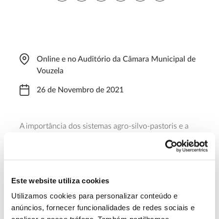
Online e no Auditório da Câmara Municipal de
Vouzela
26 de Novembro de 2021
A importância dos sistemas agro-silvo-pastoris e a
apresentação de um manual de boas práticas sobre
estes sistemas são alguns dos temas que integram o
programa do seminário final do “Projeto Mitigação
do Despovoamento Através da Revitalização dos
Este website utiliza cookies
Sistemas Agro-Silvo-Pastoris do Interior de Portugal”.
Utilizamos cookies para personalizar conteúdo e
O evento realiza-se das 10h15 às 12h45. As
anúncios, fornecer funcionalidades de redes sociais e
inscrições estão disponíveis através do
link
.