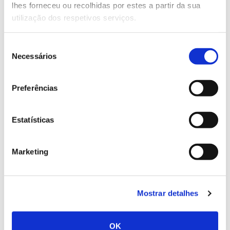
lhes forneceu ou recolhidas por estes a partir da sua
utilização dos respetivos serviços.
Seleção
02.07.2026
Necessários
de
Registar galhas de Trichi em acácia-das-espigas:
consentimento
cidadãos chamados a ajudar
Preferências
Estatísticas
25.06.2026
Marketing
Natureza e florestas procuram jovens voluntários
no verão 2026
Mostrar detalhes
OK