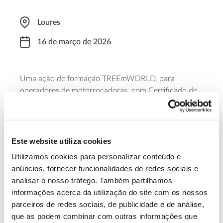
Loures
16 de março de 2026
Uma ação de formação
TREEmWORLD
, para
operadores de
motorroçadoras
, com
Certificado de
Formação Profissional
. Decorre nos dias 16, 17 e 23
de março de 2026, das 09h00 às 17h30, e no dia 24,
das 09h00 às 13h00. Requer inscrição antecipada.
Este website utiliza cookies
Saber mais
Utilizamos cookies para personalizar conteúdo e
anúncios, fornecer funcionalidades de redes sociais e
analisar o nosso tráfego. Também partilhamos
13.07.2026
informações acerca da utilização do site com os nossos
parceiros de redes sociais, de publicidade e de análise,
Genoma do priolo e de outras espécies em risco:
que as podem combinar com outras informações que
conhecer para conservar