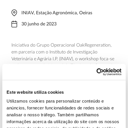
INIAV, Estação Agronómica, Oeiras
30 junho de 2023
Iniciativa do Grupo Operacional OakRegeneration,
em parceria com o Instituto de Investigação
Veterinária e Agrária I.P. (INIAV), o workshop foca-se
no lançamento do Manual de Técnicas de Gestão de
Áreas de Regeneração Natural de Sobreiro e
Azinheira e na partilha de casos de estudo.
Registe-
se para participar
.
Este website utiliza cookies
Saiba mais sobre o workshop Boas
Utilizamos cookies para personalizar conteúdo e
anúncios, fornecer funcionalidades de redes sociais e
práticas e Casos de Estudo
analisar o nosso tráfego. Também partilhamos
informações acerca da utilização do site com os nossos