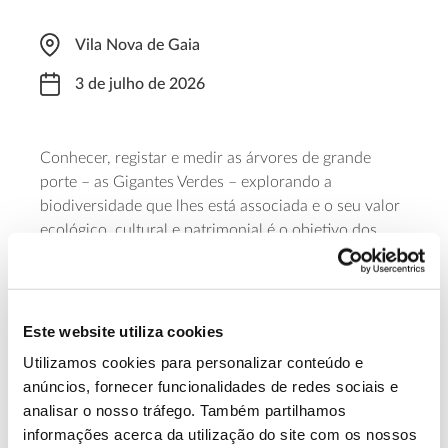
Vila Nova de Gaia
3 de julho de 2026
Conhecer, registar e medir as árvores de grande
porte – as Gigantes Verdes – explorando a
biodiversidade que lhes está associada e o seu valor
ecológico, cultural e patrimonial é o objetivo dos
passeios interpretativos que a Associação Verde está
a promover no verão de 2026. No dia 3 de julho, o
passeio decorre em Vila Nova de Gaia, das 18h30 às
20h00. Os percursos não excedem os cinco
Este website utiliza cookies
quilómetros e para participar é necessária inscrição.
Utilizamos cookies para personalizar conteúdo e
anúncios, fornecer funcionalidades de redes sociais e
Saiba mais e faça a sua inscrição
analisar o nosso tráfego. Também partilhamos
informações acerca da utilização do site com os nossos