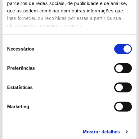
parceiros de redes sociais, de publicidade e de análise,
13.07.2026
que as podem combinar com outras informações que
lhes forneceu ou recolhidas por estes a partir da sua
Genoma do priolo e de outras espécies em risco:
utilização dos respetivos serviços.
conhecer para conservar
Seleção
Necessários
de
consentimento
02.07.2026
Preferências
Registar galhas de Trichi em acácia-das-espigas:
cidadãos chamados a ajudar
Estatísticas
Marketing
25.06.2026
Natureza e florestas procuram jovens voluntários
no verão 2026
Mostrar detalhes