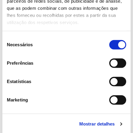
parceiros de redes sociais, de publicidade e de análise,
13.07.2026
que as podem combinar com outras informações que
Genoma do priolo e de outras espécies em risco:
lhes forneceu ou recolhidas por estes a partir da sua
conhecer para conservar
utilização dos respetivos serviços.
Seleção
Necessários
de
02.07.2026
consentimento
Preferências
Registar galhas de Trichi em acácia-das-espigas:
cidadãos chamados a ajudar
Estatísticas
Marketing
25.06.2026
Natureza e florestas procuram jovens voluntários
no verão 2026
Mostrar detalhes