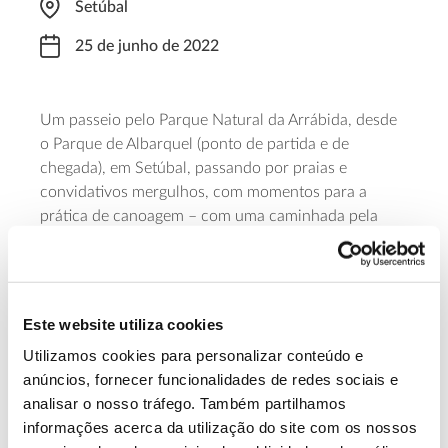
Setúbal
25 de junho de 2022
Um passeio pelo Parque Natural da Arrábida, desde
o Parque de Albarquel (ponto de partida e de
chegada), em Setúbal, passando por praias e
convidativos mergulhos, com momentos para a
prática de canoagem – com uma caminhada pela
serra garantida. O itinerário das Caminhadas Smile
não é rigoroso e, dependendo da maré, será ajustado
in loco. O número de participantes é limitado à
disponibilidade de caiaques e o preço é de 16€ (o
Este website utiliza cookies
que inclui caminhada, seguro e canoagem).
Utilizamos cookies para personalizar conteúdo e
anúncios, fornecer funcionalidades de redes sociais e
Saiba mais sobre este passeio
analisar o nosso tráfego. Também partilhamos
informações acerca da utilização do site com os nossos