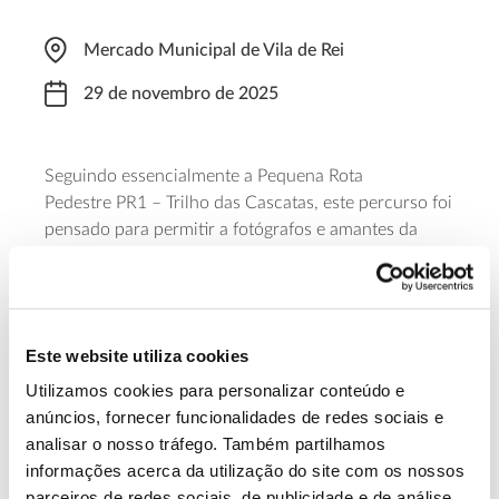
Mercado Municipal de Vila de Rei
29 de novembro de 2025
Seguindo essencialmente a Pequena Rota
Pedestre PR1 – Trilho das Cascatas, este percurso foi
pensado para permitir a fotógrafos e amantes da
natureza desfrutar da paisagem, com tempo para
observar, enquadrar e fixar os detalhes que marcam
a essência da natureza. O percurso. A atividade, que
começa às 09h00e termina pelas 13h30, tem vagas
Este website utiliza cookies
limitadas, asseguradas por inscrição.
Utilizamos cookies para personalizar conteúdo e
anúncios, fornecer funcionalidades de redes sociais e
Saber mais
analisar o nosso tráfego. Também partilhamos
informações acerca da utilização do site com os nossos
parceiros de redes sociais, de publicidade e de análise,