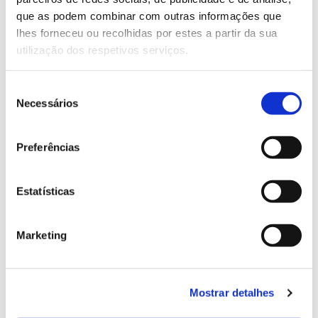
13.07.2026
que as podem combinar com outras informações que
Genoma do priolo e de outras espécies em risco:
lhes forneceu ou recolhidas por estes a partir da sua
conhecer para conservar
utilização dos respetivos serviços.
Seleção
Necessários
de
02.07.2026
consentimento
Registar galhas de Trichi em acácia-das-espigas:
Preferências
cidadãos chamados a ajudar
Estatísticas
Marketing
25.06.2026
Natureza e florestas procuram jovens voluntários
no verão 2026
Mostrar detalhes