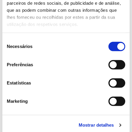
parceiros de redes sociais, de publicidade e de análise,
13.07.2026
que as podem combinar com outras informações que
lhes forneceu ou recolhidas por estes a partir da sua
Genoma do priolo e de outras espécies em risco:
utilização dos respetivos serviços.
conhecer para conservar
Seleção
Necessários
de
consentimento
02.07.2026
Preferências
Registar galhas de Trichi em acácia-das-espigas:
cidadãos chamados a ajudar
Estatísticas
Marketing
25.06.2026
Natureza e florestas procuram jovens voluntários
no verão 2026
Mostrar detalhes