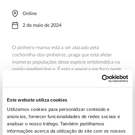
Online
2 de maio de 2024
O pinheiro-manso está a ser atacado pela
cochonilha-dos-pinheiros, praga que está afetar
inúmeras populações desta espécie emblemática na
região mediterrânica. É esta a ameaça em foco neste
webinar promovido pelo Programa Europeu de
Genética Florestal (EUFORGEN) que vai abordar
também as oportunidades e desafios que se colocam
à investigação genética florestal no desenvolvimento
Este website utiliza cookies
de variedades mais resistentes.
Utilizamos cookies para personalizar conteúdo e
anúncios, fornecer funcionalidades de redes sociais e
Saiba mais sobre este webinar
analisar o nosso tráfego. Também partilhamos
informações acerca da utilização do site com os nossos