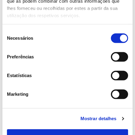
Genoma do priolo e de outras espécies em risco:
que as podem combinar com outras informações que
conhecer para conservar
lhes forneceu ou recolhidas por estes a partir da sua
utilização dos respetivos serviços.
Seleção
Necessários
02.07.2026
de
consentimento
Registar galhas de Trichi em acácia-das-espigas:
Preferências
cidadãos chamados a ajudar
Estatísticas
25.06.2026
Marketing
Natureza e florestas procuram jovens voluntários
no verão 2026
Mostrar detalhes