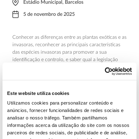
Estádio Municipal, Barcelos
5 de novembro de 2025
Conhecer as diferenças entre as plantas exóticas e as
invasoras, reconhecer as principais características
das espécies invasoras para promover a sua
identificação e controlo, e saber qual a legislação
que se aplica a estas espécies são os temas em foco
nesta formação dirigida aos cidadãos. A iniciativa é
promovida pela Câmara Municipal de Barcelos e
começa às 10h00. As inscrições são limitadas.
Este website utiliza cookies
Utilizamos cookies para personalizar conteúdo e
Saber mais
anúncios, fornecer funcionalidades de redes sociais e
analisar o nosso tráfego. Também partilhamos
informações acerca da utilização do site com os nossos
13.07.2026
parceiros de redes sociais, de publicidade e de análise,