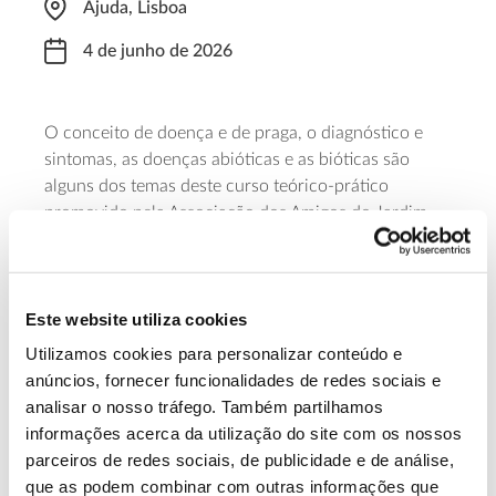
Ajuda, Lisboa
4 de junho de 2026
O conceito de doença e de praga
, o d
iagnóstico
e
s
intomas
, as d
oenças abióticas
e as
bióticas
são
alguns dos temas deste curso teórico-prático
promovido pela Associação dos Amigos do Jardim
Botânico da Ajuda. A formação, a cargo de Filomena
Caetano, decorre dia 4 de julho de 2026, das 10h00
às 13h00, e para participação é necessária inscrição.
Este website utiliza cookies
Saiba mais
Utilizamos cookies para personalizar conteúdo e
anúncios, fornecer funcionalidades de redes sociais e
analisar o nosso tráfego. Também partilhamos
13.07.2026
informações acerca da utilização do site com os nossos
parceiros de redes sociais, de publicidade e de análise,
Genoma do priolo e de outras espécies em risco:
que as podem combinar com outras informações que