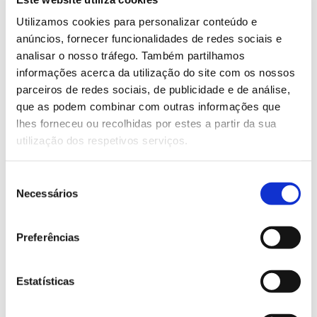
viveiristas, a ação é, mediante a existência de vagas,
Utilizamos cookies para personalizar conteúdo e
aberta a outros interessados. A participação é
anúncios, fornecer funcionalidades de redes sociais e
gratuita, mas, devido à pandemia, a confirmação da
analisar o nosso tráfego. Também partilhamos
inscrição, dos locais de encontro e outros detalhes
informações acerca da utilização do site com os nossos
serão fornecidos após inscrição obrigatória neste
parceiros de redes sociais, de publicidade e de análise,
link
.
que as podem combinar com outras informações que
lhes forneceu ou recolhidas por estes a partir da sua
Saiba mais sobre esta demonstração
utilização dos respetivos serviços.
Seleção
13.07.2026
Necessários
de
Genoma do priolo e de outras espécies em risco:
consentimento
conhecer para conservar
Preferências
Estatísticas
02.07.2026