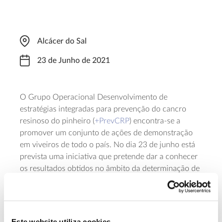
Alcácer do Sal
23 de Junho de 2021
O Grupo Operacional Desenvolvimento de
estratégias integradas para prevenção do cancro
resinoso do pinheiro (
+PrevCRP
) encontra-se a
promover um conjunto de ações de demonstração
em viveiros de todo o país. No dia 23 de junho está
prevista uma iniciativa que pretende dar a conhecer
os resultados obtidos no âmbito da determinação de
Fusarium circinatum
estratégias de prevenção de
:
desinfeção de sementes, contentores e água de rega;
novos substratos alternativos à casca de pinheiro.
Dirigida a técnicos que dão apoio a viveiros e a
Este website utiliza cookies