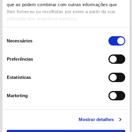
que as podem combinar com outras informações que
Genoma do priolo e de outras espécies em risco:
lhes forneceu ou recolhidas por estes a partir da sua
conhecer para conservar
utilização dos respetivos serviços.
Seleção
Necessários
de
02.07.2026
consentimento
Registar galhas de Trichi em acácia-das-espigas:
Preferências
cidadãos chamados a ajudar
Estatísticas
25.06.2026
Marketing
Natureza e florestas procuram jovens voluntários
no verão 2026
Mostrar detalhes