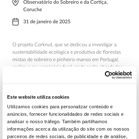
Observatório do Sobreiro e da Cortiça,
Coruche
31 de janeiro de 2025
O projeto Corknut, que se dedicou a investigar a
sustentabilidade ecológica e produtiva de florestas
mistas de sobreiro e pinheiro-manso em Portugal,
realiza o seu seminário final, onde serão abordados
temas como a competição e facilitação entre
sobreiro e pinheiro-manso, a suscetibilidade a
pragas em sistemas puros e mistos, e os sistemas de
Este website utiliza cookies
silvicultura adaptativos.
Utilizamos cookies para personalizar conteúdo e
Saiba mais
anúncios, fornecer funcionalidades de redes sociais e
analisar o nosso tráfego. Também partilhamos
informações acerca da utilização do site com os nossos
13.07.2026
parceiros de redes sociais, de publicidade e de análise,