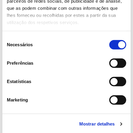
parceiros de redes sociais, de publicidade e de análise,
13.07.2026
que as podem combinar com outras informações que
Genoma do priolo e de outras espécies em risco:
lhes forneceu ou recolhidas por estes a partir da sua
conhecer para conservar
utilização dos respetivos serviços.
Seleção
Necessários
de
02.07.2026
consentimento
Preferências
Registar galhas de Trichi em acácia-das-espigas:
cidadãos chamados a ajudar
Estatísticas
Marketing
25.06.2026
Natureza e florestas procuram jovens voluntários
no verão 2026
Mostrar detalhes