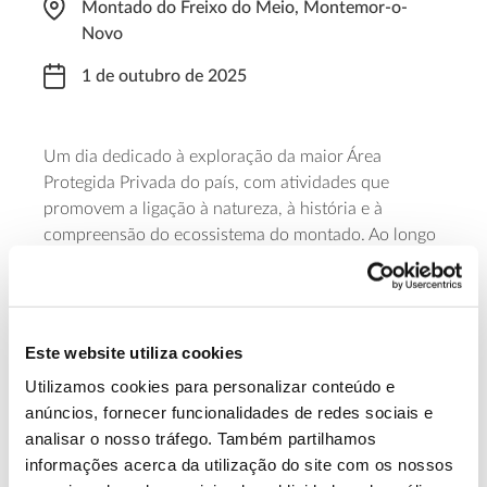
Montado do Freixo do Meio, Montemor-o-
Novo
1 de outubro de 2025
Um dia dedicado à exploração da maior Área
Protegida Privada do país, com atividades que
promovem a ligação à natureza, à história e à
compreensão do ecossistema do montado. Ao longo
do dia podem fazer-se diferentes atividades, como as
visitas guiadas ao Montado (com Alfredo Sendim) ou
às suas origens (com o arqueólogo Manuel Calado).
Para participar em cada uma das atividades é
Este website utiliza cookies
necessária inscrição individual prévia.
Utilizamos cookies para personalizar conteúdo e
anúncios, fornecer funcionalidades de redes sociais e
Saber mais
analisar o nosso tráfego. Também partilhamos
informações acerca da utilização do site com os nossos