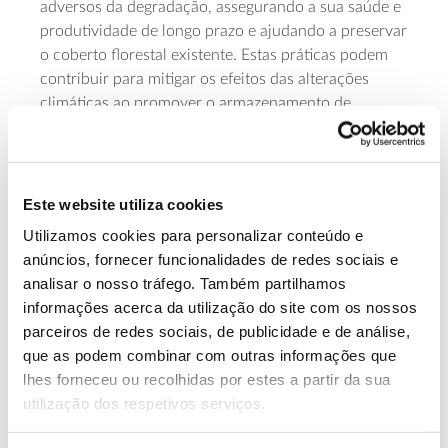
adversos da degradação, assegurando a sua saúde e
produtividade de longo prazo e ajudando a preservar
o coberto florestal existente. Estas práticas podem
contribuir para mitigar os efeitos das alterações
climáticas ao promover o armazenamento de
carbono pelo solo e melhorar a sua resistência a
eventos extremos, como secas e inundações.
– Incêndios florestais
Este website utiliza cookies
As áreas afetadas por incêndios no Mediterrâneo
Utilizamos cookies para personalizar conteúdo e
têm uma variabilidade interanual muito elevada, com
anúncios, fornecer funcionalidades de redes sociais e
diferenças que refletem, entre outros fatores, a
analisar o nosso tráfego. Também partilhamos
influência das secas e de fenómenos meteorológicos
informações acerca da utilização do site com os nossos
extremos.
parceiros de redes sociais, de publicidade e de análise,
que as podem combinar com outras informações que
De 2010 a 2023, a área ardida em ecossistemas
lhes forneceu ou recolhidas por estes a partir da sua
mediterrânicos foi avaliada em mais de 5,5 milhões
utilização dos respetivos serviços.
de hectares, o que se salda em aproximadamente
395 mil hectares por ano. 49% desta área aconteceu