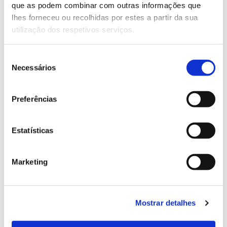
que as podem combinar com outras informações que
Genoma do priolo e de outras espécies em risco:
lhes forneceu ou recolhidas por estes a partir da sua
conhecer para conservar
utilização dos respetivos serviços.
Seleção
Necessários
de
02.07.2026
consentimento
Registar galhas de Trichi em acácia-das-espigas:
Preferências
cidadãos chamados a ajudar
Estatísticas
25.06.2026
Marketing
Natureza e florestas procuram jovens voluntários
no verão 2026
Mostrar detalhes