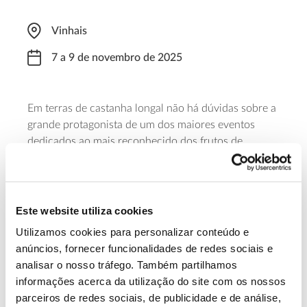
Vinhais
7 a 9 de novembro de 2025
Em terras de castanha longal não há dúvidas sobre a
grande protagonista de um dos maiores eventos
dedicados ao mais reconhecido dos frutos de
outono. O “maior assador de castanhas do mundo” é
uma das atrações, mas não faltam outros sabores da
região e diversas atividades, dos espetáculos ao
desporto.
Este website utiliza cookies
Utilizamos cookies para personalizar conteúdo e
Saber mais
anúncios, fornecer funcionalidades de redes sociais e
analisar o nosso tráfego. Também partilhamos
informações acerca da utilização do site com os nossos
13.07.2026
parceiros de redes sociais, de publicidade e de análise,