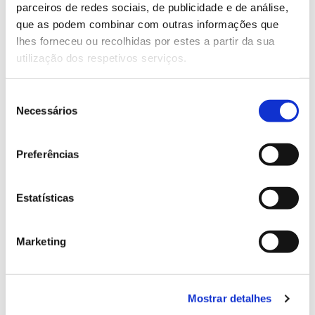
parceiros de redes sociais, de publicidade e de análise,
13.07.2026
que as podem combinar com outras informações que
lhes forneceu ou recolhidas por estes a partir da sua
Genoma do priolo e de outras espécies em risco:
utilização dos respetivos serviços.
conhecer para conservar
Seleção
Necessários
de
consentimento
02.07.2026
Preferências
Registar galhas de Trichi em acácia-das-espigas:
cidadãos chamados a ajudar
Estatísticas
Marketing
25.06.2026
Natureza e florestas procuram jovens voluntários
no verão 2026
Mostrar detalhes