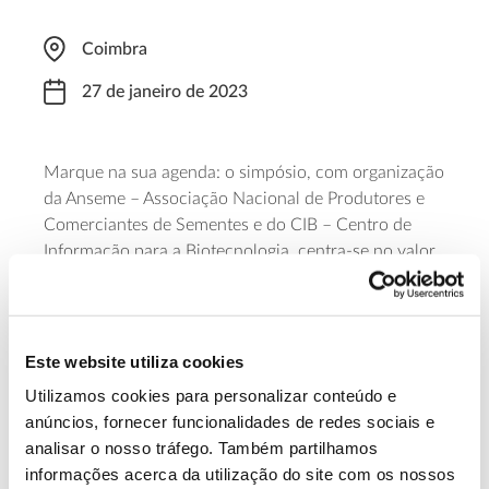
Coimbra
27 de janeiro de 2023
Marque na sua agenda: o simpósio, com organização
da Anseme – Associação Nacional de Produtores e
Comerciantes de Sementes e do CIB – Centro de
Informação para a Biotecnologia, centra-se no valor
do sector das sementes e das novas tecnologias de
melhoramento de plantas na segurança alimentar e
no cumprimento das metas incluídas no Pacto
Ecológico Europeu e na Estratégia do Prado ao
Este website utiliza cookies
Prato.
Utilizamos cookies para personalizar conteúdo e
anúncios, fornecer funcionalidades de redes sociais e
Saiba mais sobre este simpósio.
analisar o nosso tráfego. Também partilhamos
informações acerca da utilização do site com os nossos