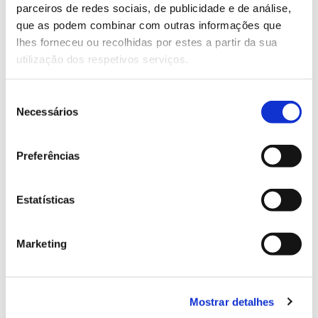
parceiros de redes sociais, de publicidade e de análise,
13.07.2026
que as podem combinar com outras informações que
lhes forneceu ou recolhidas por estes a partir da sua
Genoma do priolo e de outras espécies em risco:
utilização dos respetivos serviços.
conhecer para conservar
Seleção
Necessários
de
consentimento
02.07.2026
Preferências
Registar galhas de Trichi em acácia-das-espigas:
cidadãos chamados a ajudar
Estatísticas
Marketing
25.06.2026
Natureza e florestas procuram jovens voluntários
no verão 2026
Mostrar detalhes