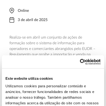
Online
3 de abril de 2025
Realiza-se em abril um conjunto de ações de
formação sobre o sistema de informação para
operadores e comerciantes abrangidos pelo EUDR –
Regulamento que proíbe a importação e venda na
União Europeia de produtos associados a práticas
relacionadas com desflorestação. A primeira sessão
de formação de abril decorre durante dia 3, das 13
online
às 14 horas,
. Para acompanhar é necessária
Este website utiliza cookies
inscrição prévia.
Utilizamos cookies para personalizar conteúdo e
anúncios, fornecer funcionalidades de redes sociais e
Saber mais
analisar o nosso tráfego. Também partilhamos
informações acerca da utilização do site com os nossos