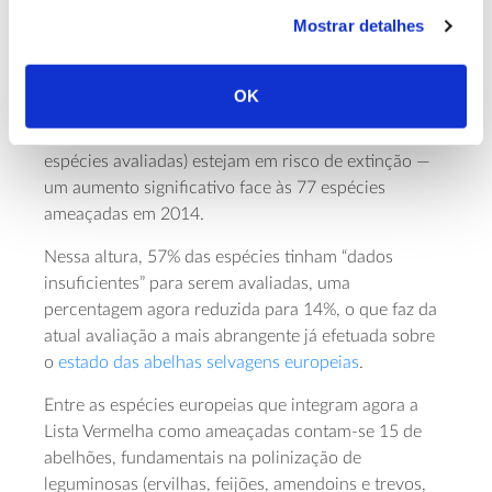
polinizadores selvagens na Europa, solicitada pela
Mostrar detalhes
Comissão Europeia, quase 100 espécies de abelhas
foram adicionadas às que já se encontravam
classificadas como ameaçadas na Lista Vermelha da
OK
UICN. Estima-se, assim, que 10% das abelhas
selvagens da Europa (pelo menos 172 das 1928
espécies avaliadas) estejam em risco de extinção —
um aumento significativo face às 77 espécies
ameaçadas em 2014.
Nessa altura, 57% das espécies tinham “dados
insuficientes” para serem avaliadas, uma
percentagem agora reduzida para 14%, o que faz da
atual avaliação a mais abrangente já efetuada sobre
o
estado das abelhas selvagens europeias
.
Entre as espécies europeias que integram agora a
Lista Vermelha como ameaçadas contam-se 15 de
abelhões, fundamentais na polinização de
leguminosas (ervilhas, feijões, amendoins e trevos,