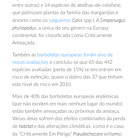
entre outras) e 14 espécies de abelhas-de-celofane,
que polinizam plantas da família das margaridas e
Salix
Simpanurgus
árvores como os
salgueiros
(
spp.). A
phyllopodus
, a única do seu género na Europa
continental, foi classificada como Criticamente
Ameaçada.
Também as
borboletas europeias foram alvo de
novas avaliações
e concluiu-se que 65 das 442
espécies avaliadas (perto de 15%) se encontram em
risco de extinção, quase o dobro das 37 que tinham
este nível de risco em 2010.
Mais de 40% das borboletas europeias endémicas
(que não existem em mais nenhum lugar do mundo)
estão também ameaçadas ou próximas da ameaça.
Várias delas sofrem dos efeitos combinados da perda
habitat
de
e das alterações climáticas, como é o caso
Pseudochazara williamsi,
da “Criticamente Em Perigo”