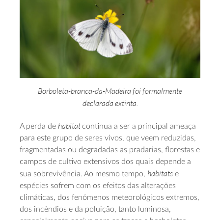
Borboleta-branca-da-Madeira foi formalmente
declarada extinta.
habitat
A perda de
continua a ser a principal ameaça
para este grupo de seres vivos, que veem reduzidas,
fragmentadas ou degradadas as pradarias, florestas e
campos de cultivo extensivos dos quais depende a
habitats
sua sobrevivência. Ao mesmo tempo,
e
espécies sofrem com os efeitos das alterações
climáticas, dos fenómenos meteorológicos extremos,
dos incêndios e da poluição, tanto luminosa,