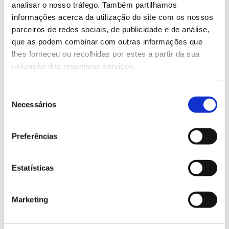
analisar o nosso tráfego. Também partilhamos
exóticos. Já a recuperação reflete os esforços de
informações acerca da utilização do site com os nossos
restauro, liderados por uma organização local
parceiros de redes sociais, de publicidade e de análise,
que as podem combinar com outras informações que
que tem vindo a recuperar e expandir as
lhes forneceu ou recolhidas por estes a partir da sua
florestas nativas de Rodrigues.
utilização dos respetivos serviços.
habitats
Saliente-se que a perda e a degradação de
são apontadas como as principais causas do declínio
Seleção
Necessários
das aves que, nesta revisão da Lista Vermelha, foi
de
particularmente evidente em Madagáscar, na África
consentimento
Ocidental e na América Central, pela redução das
Preferências
florestas tropicais.
Estatísticas
Mais concertação para proteger
os polinizadores europeus
Marketing
Na reavaliação do estatuto de conservação dos