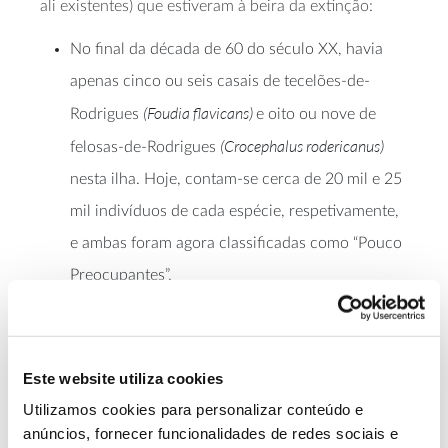
ali existentes) que estiveram à beira da extinção:
No final da década de 60 do século XX, havia
apenas cinco ou seis casais de tecelões-de-
(Foudia flavicans)
Rodrigues
e oito ou nove de
(Crocephalus rodericanus)
felosas-de-Rodrigues
nesta ilha. Hoje, contam-se cerca de 20 mil e 25
mil indivíduos de cada espécie, respetivamente,
e ambas foram agora classificadas como “Pouco
Preocupantes”.
A redução destas populações (e a extinção das
outras 10 espécies de aves endémicas) na Ilha de
Rodrigues foi causada pela desflorestação de
Este website utiliza cookies
terras para instalação de campos agrícolas, pelo
Utilizamos cookies para personalizar conteúdo e
anúncios, fornecer funcionalidades de redes sociais e
pastoreio e pela introdução de predadores