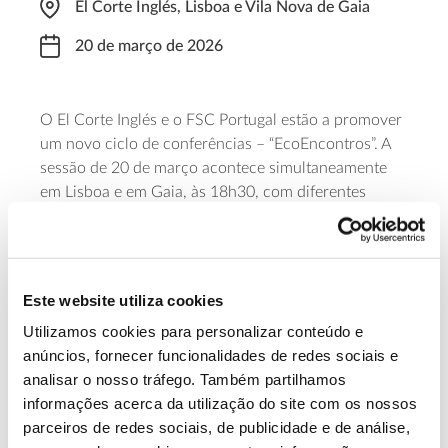
El Corte Inglés, Lisboa e Vila Nova de Gaia
20 de março de 2026
O El Corte Inglés e o FSC Portugal estão a promover
um novo ciclo de conferências – “EcoEncontros”. A
sessão de 20 de março acontece simultaneamente
em Lisboa e em Gaia, às 18h30, com diferentes
oradores, para promover o diálogo sobre a urgência
da gestão florestal responsável e sobre o impacto
que o consumo sustentável de produtos de origem
florestal tem na construção de um futuro resiliente.
Este website utiliza cookies
Utilizamos cookies para personalizar conteúdo e
Saiba mais
anúncios, fornecer funcionalidades de redes sociais e
analisar o nosso tráfego. Também partilhamos
informações acerca da utilização do site com os nossos
13.07.2026
parceiros de redes sociais, de publicidade e de análise,