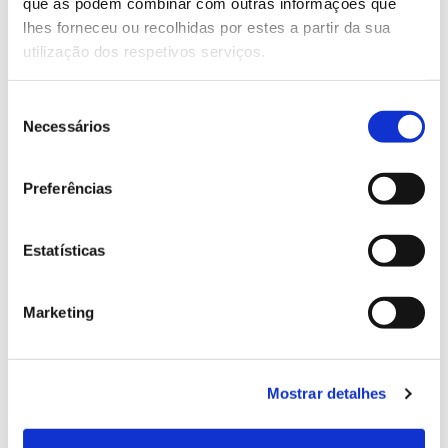
Genoma do priolo e de outras espécies em risco:
que as podem combinar com outras informações que
conhecer para conservar
lhes forneceu ou recolhidas por estes a partir da sua
utilização dos respetivos serviços.
Seleção
Necessários
02.07.2026
de
consentimento
Registar galhas de Trichi em acácia-das-espigas:
Preferências
cidadãos chamados a ajudar
Estatísticas
25.06.2026
Marketing
Natureza e florestas procuram jovens voluntários
no verão 2026
Mostrar detalhes