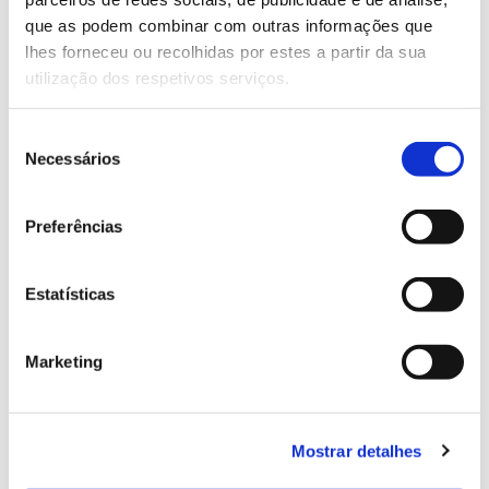
13.07.2026
que as podem combinar com outras informações que
Genoma do priolo e de outras espécies em risco:
lhes forneceu ou recolhidas por estes a partir da sua
conhecer para conservar
utilização dos respetivos serviços.
Seleção
Necessários
de
02.07.2026
consentimento
Registar galhas de Trichi em acácia-das-espigas:
Preferências
cidadãos chamados a ajudar
Estatísticas
Marketing
25.06.2026
Natureza e florestas procuram jovens voluntários
no verão 2026
Mostrar detalhes