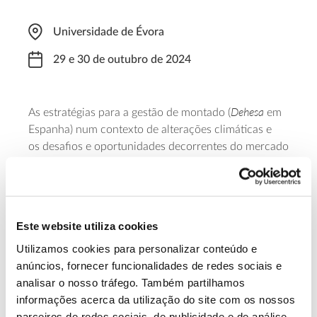
Universidade de Évora
29 e 30 de outubro de 2024
Dehesa
As estratégias para a gestão de montado (
em
Espanha) num contexto de alterações climáticas e
os desafios e oportunidades decorrentes do mercado
de carbono e da biodiversidade são os temas que
conduzem este congresso destinado a
investigadores, gestores, associações produtoras e
outros profissionais com ligação a estes
Este website utiliza cookies
ecossistemas.
Utilizamos cookies para personalizar conteúdo e
anúncios, fornecer funcionalidades de redes sociais e
Saiba mais
analisar o nosso tráfego. Também partilhamos
informações acerca da utilização do site com os nossos
parceiros de redes sociais, de publicidade e de análise,