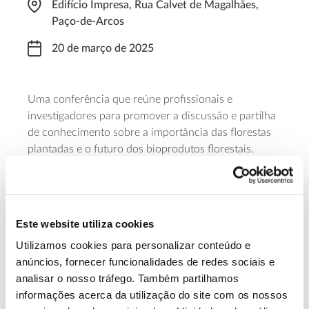
Edifício Impresa, Rua Calvet de Magalhães,
Paço-de-Arcos
20 de março de 2025
Uma conferência que reúne profissionais e
investigadores para promover a discussão e partilha
de conhecimento sobre a importância das florestas
plantadas e o futuro dos bioprodutos florestais.
Serão ainda apresentados estudos recentes sobre as
plantações florestais e o eucalipto. O encontro,
promovido pelo jornal Expresso e a empresa The
Navigator Company, inicia-se às 09h30 e para
Este website utiliza cookies
acompanhar é necessária inscrição antecipada.
Utilizamos cookies para personalizar conteúdo e
anúncios, fornecer funcionalidades de redes sociais e
Saber mais
analisar o nosso tráfego. Também partilhamos
informações acerca da utilização do site com os nossos