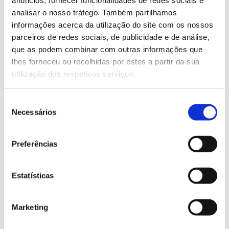
nternational Union of Forest Research Organizations
anúncios, fornecer funcionalidades de redes sociais e
I
analisar o nosso tráfego. Também partilhamos
(IUFRO). As
inscrições
são gratuitas.
informações acerca da utilização do site com os nossos
parceiros de redes sociais, de publicidade e de análise,
Saiba mais sobre este webinar
que as podem combinar com outras informações que
lhes forneceu ou recolhidas por estes a partir da sua
utilização dos respetivos serviços.
13.07.2026
Genoma do priolo e de outras espécies em risco:
Seleção
conhecer para conservar
Necessários
de
consentimento
Preferências
02.07.2026
Estatísticas
Registar galhas de Trichi em acácia-das-espigas:
cidadãos chamados a ajudar
Marketing