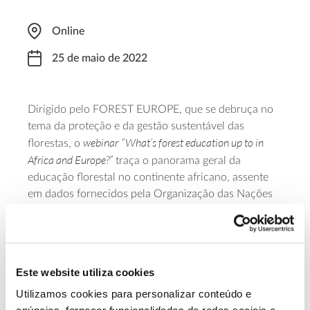
Online
25 de maio de 2022
Dirigido pelo FOREST EUROPE, que se debruça no
tema da proteção e da gestão sustentável das
webinar
“What’s forest education up to in
florestas, o
Africa and Europe?”
traça o panorama geral da
educação florestal no continente africano, assente
em dados fornecidos pela Organização das Nações
Unidas para a Alimentação e a Agricultura (FAO), e
no continente europeu, bem como as necessidade e
desafios que se apresentam em ambas as regiões. A
partir das 12h00 e com a duração de noventa
Este website utiliza cookies
minutos, o webinar é fruto da colaboração com a
International Farming Systems Association
Utilizamos cookies para personalizar conteúdo e
(IFSA) e a