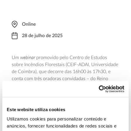
Online
28 de julho de 2025
webinar
Um
promovido pelo Centro de Estudos
sobre Incêndios Florestais (CEIF-ADAI, Universidade
de Coimbra), que decorre das 16h00 às 17h30, e
conta com três oradoras convidadas – do Reino
Unido, Estados Unidos e Espanha. Em destaque está
o desenho e implementação de novas soluções para
reduzir o risco de incêndio e o exemplo dos
Pagamentos por Serviços de Ecossistema
Este website utiliza cookies
implementados no Colorado e em Espanha para
Utilizamos cookies para personalizar conteúdo e
proteção de valores naturais e redução da carga
anúncios, fornecer funcionalidades de redes sociais e
combustível. Para participar é necessária inscrição.