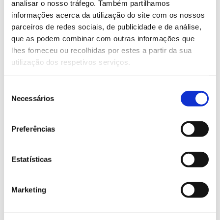
analisar o nosso tráfego. Também partilhamos
informações acerca da utilização do site com os nossos
Saber mais
parceiros de redes sociais, de publicidade e de análise,
que as podem combinar com outras informações que
lhes forneceu ou recolhidas por estes a partir da sua
13.07.2026
utilização dos respetivos serviços.
Genoma do priolo e de outras espécies em risco:
conhecer para conservar
Seleção
Necessários
de
consentimento
Preferências
02.07.2026
Registar galhas de Trichi em acácia-das-espigas:
Estatísticas
cidadãos chamados a ajudar
Marketing
25.06.2026