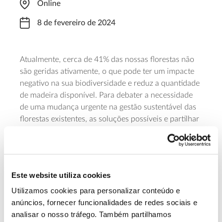
Online
8 de fevereiro de 2024
Atualmente, cerca de 41% das nossas florestas não
são geridas ativamente, o que pode ter um impacte
negativo na sua biodiversidade e reduz a quantidade
de madeira disponível. Para debater a necessidade
de uma mudança urgente na gestão sustentável das
florestas existentes, as soluções possíveis e partilhar
Institute of Chartered
um caso de estudo específico, o
Forests
Chartered Institute of
(ICF), em parceria com o
Ecology and Environmental Management
(CIEEM), a
Forestry Commission e o Woodland Trust
, promove este
Este website utiliza cookies
webinar que vai decorrer entre as 10:00 e as 13:00.
Utilizamos cookies para personalizar conteúdo e
anúncios, fornecer funcionalidades de redes sociais e
Saiba mais sobre o webinar Woods into
analisar o nosso tráfego. Também partilhamos
Management