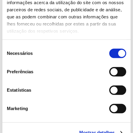
informações acerca da utilização do site com os nossos
parceiros de redes sociais, de publicidade e de análise,
que as podem combinar com outras informações que
13.07.2026
lhes forneceu ou recolhidas por estes a partir da sua
Genoma do priolo e de outras espécies em risco:
utilização dos respetivos serviços.
conhecer para conservar
Seleção
Necessários
de
consentimento
02.07.2026
Preferências
Registar galhas de Trichi em acácia-das-espigas:
cidadãos chamados a ajudar
Estatísticas
Marketing
25.06.2026
Natureza e florestas procuram jovens voluntários
Mostrar detalhes