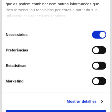
que as podem combinar com outras informações que
Genoma do priolo e de outras espécies em risco:
lhes forneceu ou recolhidas por estes a partir da sua
conhecer para conservar
utilização dos respetivos serviços.
Seleção
Necessários
de
02.07.2026
consentimento
Registar galhas de Trichi em acácia-das-espigas:
Preferências
cidadãos chamados a ajudar
Estatísticas
25.06.2026
Marketing
Natureza e florestas procuram jovens voluntários
no verão 2026
Mostrar detalhes