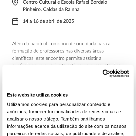
Centro Cultural e Escola Rafael Bordalo
Pinheiro, Caldas da Rainha
14 a 16 de abril de 2025
Além da habitual componente orientada para a
formação de professores nas diversas áreas
científicas, este encontro permite assistir a
conferências em várias temáticas e a apresentações
de projetos educativos inovadores, que vão das
áreas da sustentabilidade à inteligência artificial.
Para participar é necessária inscrição, cujo valor irá
Este website utiliza cookies
variar consoante a data em que é efetuada.
Utilizamos cookies para personalizar conteúdo e
Saber mais
anúncios, fornecer funcionalidades de redes sociais e
analisar o nosso tráfego. Também partilhamos
informações acerca da utilização do site com os nossos
13.07.2026
parceiros de redes sociais, de publicidade e de análise,