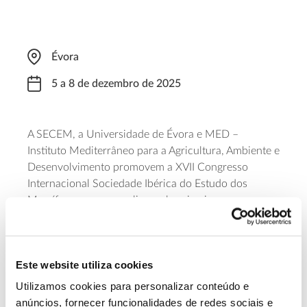
Évora
5 a 8 de dezembro de 2025
A SECEM, a Universidade de Évora e MED –
Instituto Mediterrâneo para a Agricultura, Ambiente e
Desenvolvimento promovem a XVII Congresso
Internacional Sociedade Ibérica do Estudo dos
Mamíferos, que se realiza, pela primeira vez, em
terras portuguesas – em Évora – de 5 (14h00) a 8 de
dezembro (15h00 após almoço de encerramento):
Genética da conservação, bioacústica aplicada ao
Este website utiliza cookies
estudo de morcegos, modelos para estimar a
densidade de populações de mamíferos captados
Utilizamos cookies para personalizar conteúdo e
por fotoarmadilhagem são alguns dos temas em
anúncios, fornecer funcionalidades de redes sociais e