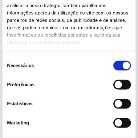
foco.
analisar o nosso tráfego. Também partilhamos
informações acerca da utilização do site com os nossos
Saber mais
parceiros de redes sociais, de publicidade e de análise,
que as podem combinar com outras informações que
lhes forneceu ou recolhidas por estes a partir da sua
13.07.2026
utilização dos respetivos serviços.
Genoma do priolo e de outras espécies em risco:
Seleção
conhecer para conservar
Necessários
de
consentimento
Preferências
02.07.2026
Estatísticas
Registar galhas de Trichi em acácia-das-espigas:
cidadãos chamados a ajudar
Marketing