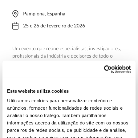
Pamplona, Espanha
25 e 26 de fevereiro de 2026
Um evento que reúne especialistas, investigadores,
profissionais da indústria e decisores de todo o
mundo para abordar os mais recentes avanços nas
relações água-planta e a sua relevância para os
desafios do ambiente e da produtividade agrícola e
florestal.
Este website utiliza cookies
Utilizamos cookies para personalizar conteúdo e
Saber mais
anúncios, fornecer funcionalidades de redes sociais e
analisar o nosso tráfego. Também partilhamos
informações acerca da utilização do site com os nossos
13.07.2026
parceiros de redes sociais, de publicidade e de análise,
Genoma do priolo e de outras espécies em risco:
que as podem combinar com outras informações que