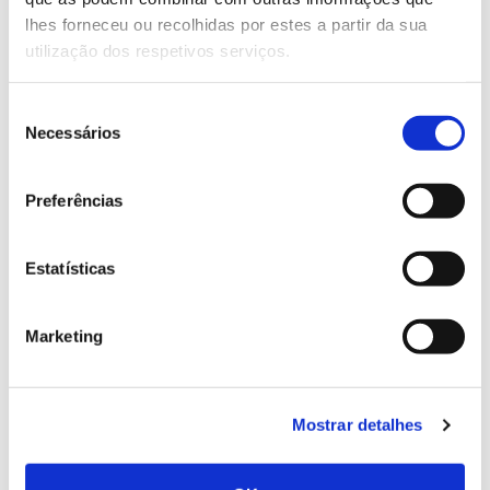
conhecer para conservar
lhes forneceu ou recolhidas por estes a partir da sua
utilização dos respetivos serviços.
Seleção
02.07.2026
Necessários
de
consentimento
Registar galhas de Trichi em acácia-das-espigas:
cidadãos chamados a ajudar
Preferências
Estatísticas
25.06.2026
Marketing
Natureza e florestas procuram jovens voluntários
no verão 2026
Mostrar detalhes