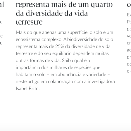
al
representa mais de um quarto
c
da diversidade da vida
E
terrestre
 e
P
p
Mais do que apenas uma superfície, o solo é um
ie
ve
ecossistema complexo. A biodiversidade do solo
iu
e
representa mais de 25% da diversidade de vida
a
terrestre e do seu equilíbrio dependem muitas
pr
outras formas de vida. Saiba qual é a
d
importância dos milhares de espécies que
e 
habitam o solo – em abundância e variedade –
neste artigo em colaboração com a investigadora
Isabel Brito.