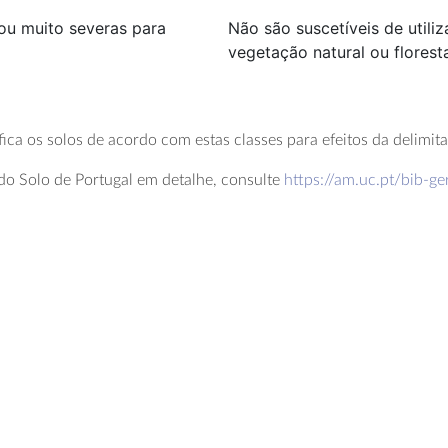
ou muito severas para
Não são suscetíveis de util
vegetação natural ou flores
fica os solos de acordo com estas classes para efeitos da delimi
do Solo de Portugal em detalhe, consulte
https://am.uc.pt/bib-g