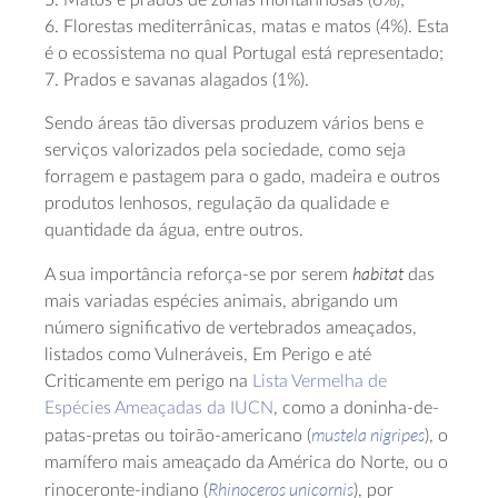
5. Matos e prados de zonas montanhosas (6%);
6. Florestas mediterrânicas, matas e matos (4%). Esta
é o ecossistema no qual Portugal está representado;
7. Prados e savanas alagados (1%).
Sendo áreas tão diversas produzem vários bens e
serviços valorizados pela sociedade, como seja
forragem e pastagem para o gado, madeira e outros
produtos lenhosos, regulação da qualidade e
quantidade da água, entre outros.
habitat
A sua importância reforça-se por serem
das
mais variadas espécies animais, abrigando um
número significativo de vertebrados ameaçados,
listados como Vulneráveis, Em Perigo e até
Criticamente em perigo na
Lista Vermelha de
Espécies Ameaçadas da IUCN
, como a doninha-de-
mustela nigripes
patas-pretas ou toirão-americano (
), o
mamífero mais ameaçado da América do Norte, ou o
Rhinoceros unicornis
rinoceronte-indiano (
), por