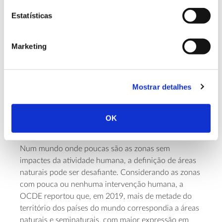
Estatísticas
Marketing
AMBIENTE
Áreas naturais: qual a sua
Mostrar detalhes
importância e como têm
OK
evoluído?
Num mundo onde poucas são as zonas sem
impactes da atividade humana, a definição de áreas
naturais pode ser desafiante. Considerando as zonas
com pouca ou nenhuma intervenção humana, a
OCDE reportou que, em 2019, mais de metade do
território dos países do mundo correspondia a áreas
naturais e seminaturais, com maior expressão em