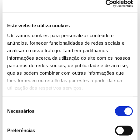
03.05.2022
Este website utiliza cookies
Utilizamos cookies para personalizar conteúdo e
anúncios, fornecer funcionalidades de redes sociais e
analisar o nosso tráfego. Também partilhamos
informações acerca da utilização do site com os nossos
ANTERIOR
PRÓXIMO
parceiros de redes sociais, de publicidade e de análise,
que as podem combinar com outras informações que
lhes forneceu ou recolhidas por estes a partir da sua
VER TODAS AS PERGUNTAS
utilização dos respetivos serviços.
Seleção
Necessários
de
consentimento
Preferências